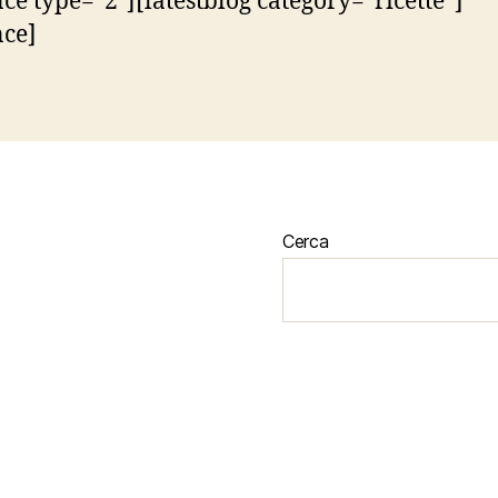
nce type=”2″][latestblog category=”ricette”]
nce]
Cerca