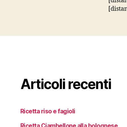
[dista
[dista
Articoli recenti
Ricetta riso e fagioli
Ricetta Ciambellone alla bolognese