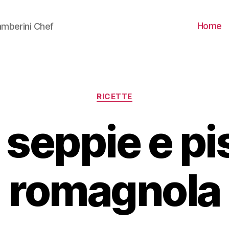
Home
mberini Chef
Categorie
RICETTE
 seppie e pise
romagnola