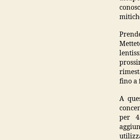
conosc
mitich
Prende
Mettet
lentis
prossi
rimest
fino a
A ques
concen
per 45
aggiun
utiliz