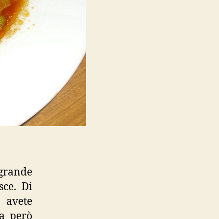
 grande
sce. Di
 avete
za però