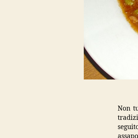
Non tu
tradiz
segui
assapo