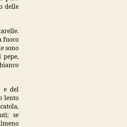
o delle
arelle.
a fuoco
ie sono
l pepe,
 bianco
a e del
o lento
catola,
uti; se
 almeno