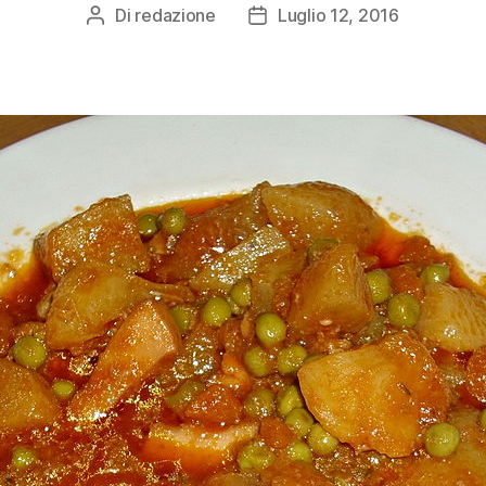
Di
redazione
Luglio 12, 2016
Autore
Data
articolo
dell'articolo